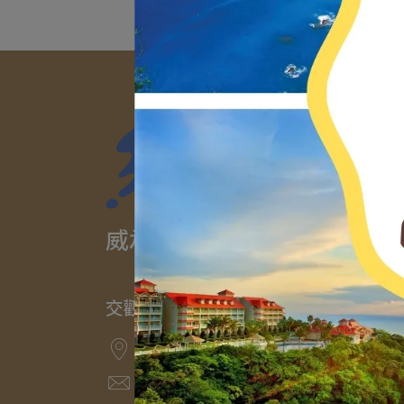
威承國際旅行社有限公司
交觀甲品保中第0561號
40767台中市西屯區工業區一路68號3樓
mit.tour@msa.hinet.net