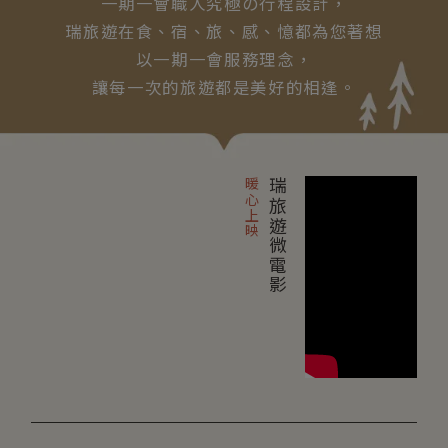
一期一會職人究極の行程設計，
瑞旅遊在食、宿、旅、感、憶都為您著想
以一期一會服務理念，
讓每一次的旅遊都是美好的相逢。
暖心上映
瑞旅遊微電影