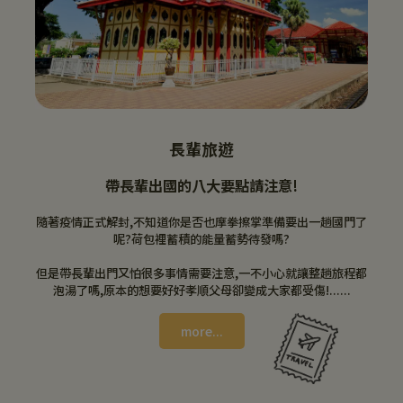
長輩旅遊
帶長輩出國的八大要點請注意!
隨著疫情正式解封,不知道你是否也摩拳擦掌準備要出一趟國門了
呢?荷包裡蓄積的能量蓄勢待發嗎?
但是帶長輩出門又怕很多事情需要注意,一不小心就讓整趟旅程都
泡湯了嗎,原本的想要好好孝順父母卻變成大家都受傷!......
more...