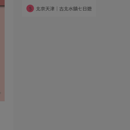
5
北京天津｜古北水鎮七日遊