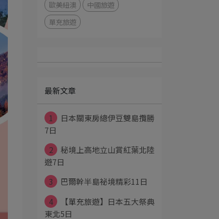
歐美紐澳
中國旅遊
單充旅遊
最新文章
1
日本關東房總伊豆雙島攬勝
7日
2
秘境上高地立山賞紅葉北陸
遊7日
3
巴爾幹半島祕境精彩11日
4
【單充旅遊】日本五大祭典
東北5日