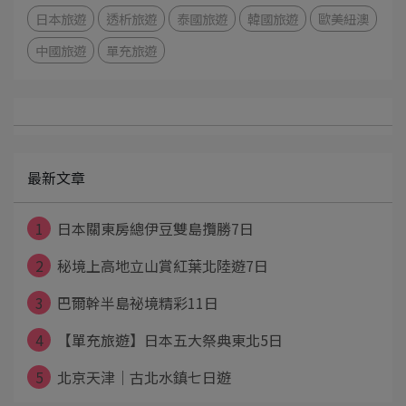
日本旅遊
透析旅遊
泰國旅遊
韓國旅遊
歐美紐澳
中國旅遊
單充旅遊
最新文章
1
日本關東房總伊豆雙島攬勝7日
2
秘境上高地立山賞紅葉北陸遊7日
3
巴爾幹半島祕境精彩11日
4
【單充旅遊】日本五大祭典東北5日
5
北京天津｜古北水鎮七日遊